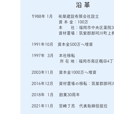
​沿 革
1
988年 1月 祐榮建設有限会社設立
資 本 金：100万
本 社：福岡市中央区薬院3
資材置場：筑紫郡那珂川町上
1991年10月 資本金500万へ増資
1997年 3月 本社移転
所 在 地：福岡市南区鶴田4丁目1
2003年11月 資本金1000万へ増資
2016年12月 資材置場の移転：筑紫郡那珂川
2018年 1月 創業30周年
2021年11月 宮﨑了亮 代表取締役就任