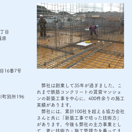
丁目
梶原
6番7号
弊社は創業して35年が過ぎました。こ
れまで鉄筋コンクリートの賃貸マンショ
町別所196
ンの新築工事を中心に、400件余りの施工
実績があります。
弊社には、累計100社を超える協力会社
さんと共に「新築工事で培った技術力」
があります。今後も弊社の主力事業とし
て、更に技術力・施工管理力を養ってま