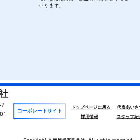
いります。
社
-7
トップページに戻る
代表あいさ
コーポレートサイト
01​
採用情報
スタッフ紹